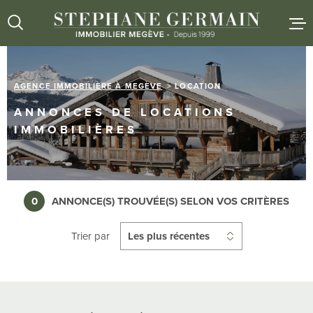
Aller
Aller
Aller
Aller
à
à
au
au
:
la
menu
contenu
recherche
principal
AGENCE IMMOBILIÈRE À MEGÈVE
LOCATION
ACCUEIL
ANNONCES DE LOCATIONS
IMMOBILIÈRES
VENTES
LOCATIO
0
ANNONCE(S) TROUVÉE(S) SELON VOS CRITÈRES
L'AGENC
Trier par
Les plus récentes
ESTIMAT
NOUS