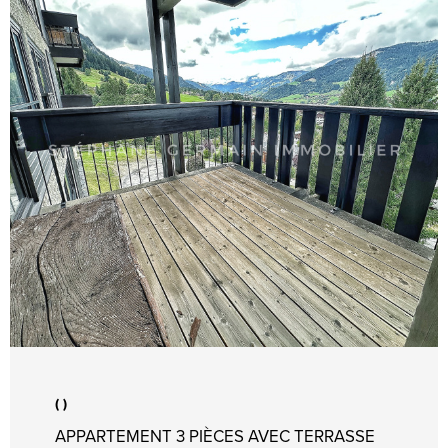
jouissance privative d’une place de parking
extérieure , un placard à skis situé au rez-de-
chaussée du bâtiment. (Honoraires à la charge de
l’acquéreur, 5 % inclus).
VOIR LE BIEN
()
APPARTEMENT 3 PIÈCES AVEC TERRASSE