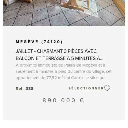
MEGÈVE (74120)
JAILLET - CHARMANT 3 PIÈCES AVEC
BALCON ET TERRASSE À 5 MINUTES À...
À proximité immédiate du Palais de Megève et à
seulement 5 minutes à pied du centre du village, cet
appartement de 77,52 m² Loi Carrez se situe au
premier étage d’une copropriété de 3
Réf :
338
SÉLECTIONNER
appartements, offrant un cadre de vie agréable et
recherché. L’appartement s’ouvre sur une entrée
890 000 €
avec rangements menant à une cuisine
indépendante avec accès à un généreux balcon de
plus de 28 m². Le séjour lumineux doté d'une
cheminée, également prolongé par un balcon, offre
un espace de vie convivial idéal pour profiter d’une