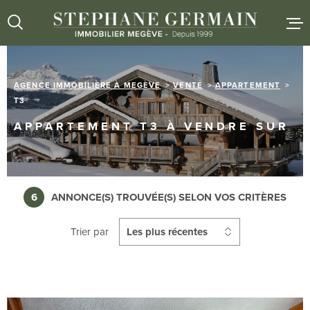
Aller
Aller
Aller
Aller
à
à
au
au
:
la
menu
contenu
recherche
principal
AGENCE IMMOBILIÈRE À MEGÈVE
VENTE
APPARTEMENT
ACCUEIL
T3
APPARTEMENT T3 À VENDRE SUR
VENTES
LOCATIO
6
ANNONCE(S) TROUVÉE(S) SELON VOS CRITÈRES
L'AGENC
Trier par
Les plus récentes
ESTIMAT
NOUS