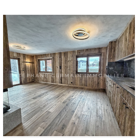
vue dégagée et d’un bel ensoleillement. L’espace
nuit se compose de deux chambres, d’un
dégagement, d’une salle de bains ainsi que de WC
séparés. Sa situation privilégiée, à proximité des
équipements sportifs et culturels du Palais et à
quelques minutes seulement du cœur de Megève,
en fait un bien idéal aussi bien pour une résidence
principale que pour un pied-à-terre à la montagne.
Prix : 890 000 € F,A,I Honoraires à la charge de
l'acquéreur (5 % TTC inclus)
VOIR LE BIEN